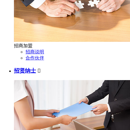
招商加盟
招商说明
合作伙伴
招贤纳士
