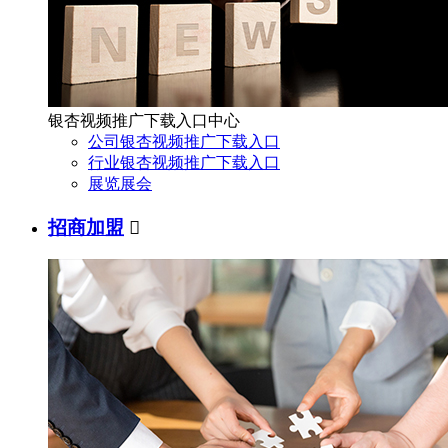
银杏视频推广下载入口中心
公司银杏视频推广下载入口
行业银杏视频推广下载入口
展览展会
招商加盟
