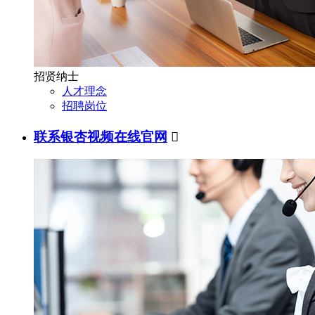
招贤纳士
人才理念
招聘岗位
联系银杏视频在线官网
